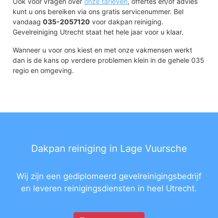
Ook voor vragen over
onze tarieven
, offertes en/of advies
kunt u ons bereiken via ons gratis servicenummer. Bel
vandaag
035-2057120
voor dakpan reiniging.
Gevelreiniging Utrecht staat het hele jaar voor u klaar.
Wanneer u voor ons kiest en met onze vakmensen werkt
dan is de kans op verdere problemen klein in de gehele 035
regio en omgeving.
Dakpan reiniging in Lage Vuursche
Wij zijn een gediplomeerd gevelreinigingsbedrijf
en leveren reinigingsdiensten in heel Utrecht.