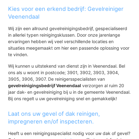
Petenbos
Kies voor een erkend bedrijf: Gevelreiniger
Petenbos-Oost
Veenendaal
Nijverkamp
De Groene Velden
Wij zijn een allround gevelreinigingsbedrijf, gespecialiseerd
De Blauwe Hel
in allerlei typen reinigingsklussen. Door onze jarenlange
Bezuiden de Middelbuurtseweg
ervaringen hebben wij veel verschillende locaties en
Zuidwest
situaties meegemaakt om hier een passende oplossing voor
t Goeie Spoor
te vinden.
Franse Gat
Salamander
Wij kunnen u uitstekend van dienst zijn in Veenendaal. Bel
ons als u woont in postcode; 3901, 3902, 3903, 3904,
3905, 3906, 3907. De reinigersspecialisten van
gevelreinigingsbedrijf Veenendaal
verzorgen al ruim 20
jaar dak- en gevelreiniging bij u in de gemeente Veenendaal.
Bij ons regelt u uw gevelreiniging snel en gemakkelijk!
Laat ons uw gevel of dak reinigen,
impregneren en/of inspecteren.
Heeft u een reinigingsspecialist nodig voor uw dak of gevel?