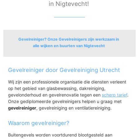
in Nigtevecht!
Gevelreiniger? Onze Gevelreinigers zijn werkzaam in
alle wijken en buurten van Nigtevecht
Nigtevecht
Gevelreiniger door Gevelreiniging Utrecht
Polder Aetsveld
Polder Garsten Noord
Wij zijn een professionele organisatie die diensten verleent
Kanaalzone sector Nigtevecht
op het gebied van glasbewassing, dakreiniging,
Nigtevecht Dorp
gevelonderhoud en gevelrenovatie tegen een
scherp tarief
.
Nigtevecht Garsten
Onze gediplomeerde gevelreinigers helpen u graag met
gevelreiniger
, gevelreiniging en ventilatiereiniging.
Waarom gevelreiniger?
Buitengevels worden voortdurend blootgesteld aan