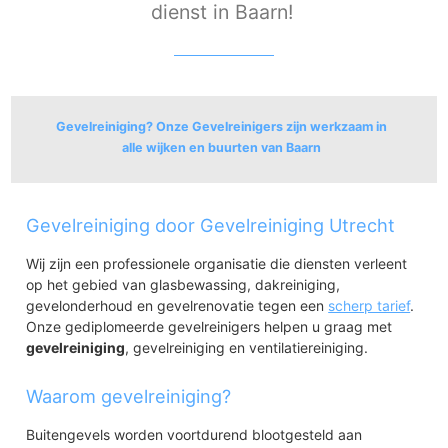
dienst in Baarn!
Gevelreiniging? Onze Gevelreinigers zijn werkzaam in
alle wijken en buurten van Baarn
Baarn
Gevelreiniging door Gevelreiniging Utrecht
Centrum
Schoonoordpark
Wij zijn een professionele organisatie die diensten verleent
Transvaal
op het gebied van glasbewassing, dakreiniging,
Zandvoort
gevelonderhoud en gevelrenovatie tegen een
scherp tarief
.
Oude-Oosterhei
Onze gediplomeerde gevelreinigers helpen u graag met
Nieuwe-Oosterhei
gevelreiniging
, gevelreiniging en ventilatiereiniging.
Pekingpark
Amaliapark
Waarom gevelreiniging?
Baarn-Noord, Eemdal en Eemland
Componistenwijk
Buitengevels worden voortdurend blootgesteld aan
Professorenwijk