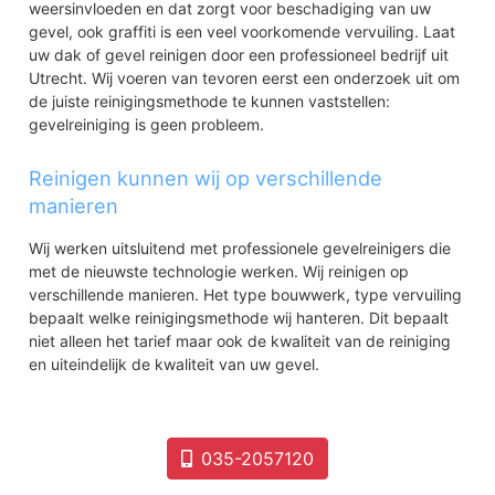
weersinvloeden en dat zorgt voor beschadiging van uw
Staatsliedenwijk
gevel, ook graffiti is een veel voorkomende vervuiling. Laat
Schilderswijk
uw dak of gevel reinigen door een professioneel bedrijf uit
Eemdal-Noord
Utrecht. Wij voeren van tevoren eerst een onderzoek uit om
Eemdal-Zuid
de juiste reinigingsmethode te kunnen vaststellen:
Eemland waaronder Eembrugge
gevelreiniging is geen probleem.
Buitengebied
Amerpoort Sherpa
Reinigen kunnen wij op verschillende
P.H.W.park
manieren
Wilhelminapark
Pr. Hendrikpark
Wij werken uitsluitend met professionele gevelreinigers die
met de nieuwste technologie werken. Wij reinigen op
verschillende manieren. Het type bouwwerk, type vervuiling
bepaalt welke reinigingsmethode wij hanteren. Dit bepaalt
niet alleen het tarief maar ook de kwaliteit van de reiniging
en uiteindelijk de kwaliteit van uw gevel.
035-2057120