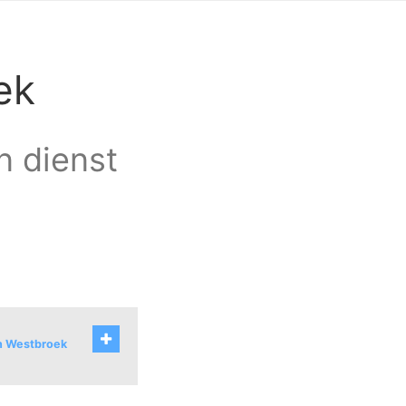
ek
n dienst
an Westbroek