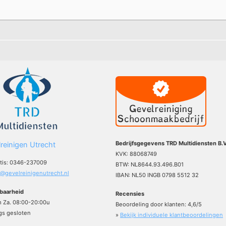
Bedrijfsgegevens TRD Multidiensten B.V
reinigen Utrecht
KVK: 88068749
atis: 0346-237009
BTW: NL8644.93.496.B01
o@gevelreinigenutrecht.nl
IBAN: NL50 INGB 0798 5512 32
baarheid
Recensies
m Za. 08:00-20:00u
Beoordeling door klanten:
4,6
/
5
s gesloten
»
Bekijk individuele klantbeoordelingen