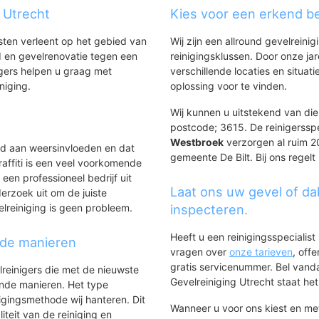
tbroek
g Utrecht
Kies voor een erkend be
nsten verleent op het gebied van
Wij zijn een allround gevelreinig
 en gevelrenovatie tegen een
reinigingsklussen. Door onze ja
gers helpen u graag met
verschillende locaties en situ
iniging.
oplossing voor te vinden.
Wij kunnen u uitstekend van dien
postcode; 3615. De reinigerssp
Westbroek
verzorgen al ruim 20
ld aan weersinvloeden en dat
gemeente De Bilt. Bij ons regelt
affiti is een veel voorkomende
 een professioneel bedrijf uit
Laat ons uw gevel of da
erzoek uit om de juiste
elreiniging is geen probleem.
inspecteren.
Heeft u een reinigingsspecialis
nde manieren
vragen over
onze tarieven
, off
gratis servicenummer. Bel van
lreinigers die met de nieuwste
Gevelreiniging Utrecht staat het 
ende manieren. Het type
igingsmethode wij hanteren. Dit
Wanneer u voor ons kiest en m
iteit van de reiniging en