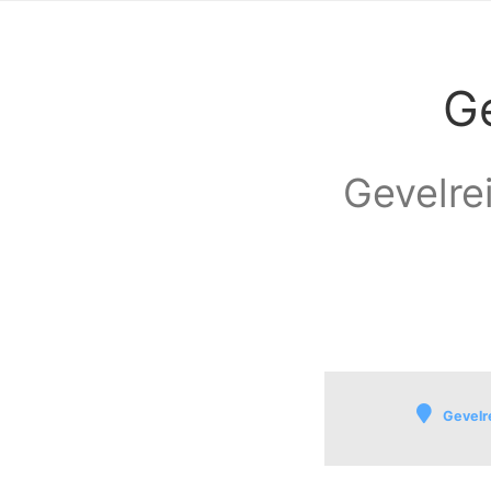
G
Gevelrei
Gevelr
Achttienhoven-