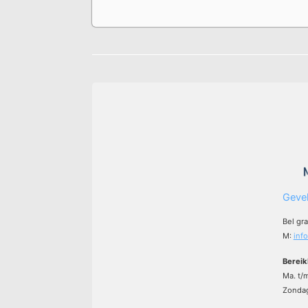
Gevel
Bel gr
M:
inf
Bereik
Ma. t/
Zondag