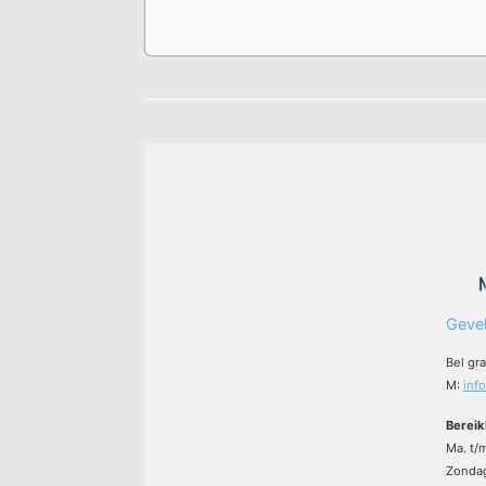
Gevel
Bel gr
M:
inf
Bereik
Ma. t/
Zondag