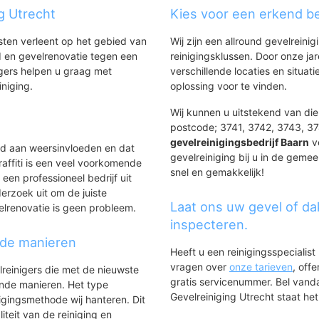
Amerpoort Sherpa
g Utrecht
Kies voor een erkend be
P.H.W.park
Wilhelminapark
nsten verleent op het gebied van
Wij zijn een allround gevelreinig
Pr. Hendrikpark
 en gevelrenovatie tegen een
reinigingsklussen. Door onze ja
gers helpen u graag met
verschillende locaties en situ
iniging.
oplossing voor te vinden.
Wij kunnen u uitstekend van dien
mdal en
postcode; 3741, 3742, 3743, 374
gevelreinigingsbedrijf Baarn
ve
ld aan weersinvloeden en dat
gevelreiniging bij u in de gemee
affiti is een veel voorkomende
snel en gemakkelijk!
 een professioneel bedrijf uit
erzoek uit om de juiste
Laat ons uw gevel of da
elrenovatie is geen probleem.
inspecteren.
nde manieren
r Eembrugge
Heeft u een reinigingsspecialis
vragen over
onze tarieven
, off
lreinigers die met de nieuwste
gratis servicenummer. Bel van
ende manieren. Het type
Gevelreiniging Utrecht staat het 
igingsmethode wij hanteren. Dit
iteit van de reiniging en