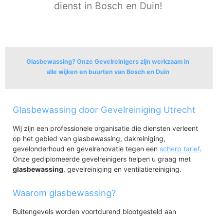
dienst in Bosch en Duin!
Glasbewassing? Onze Gevelreinigers zijn werkzaam in
alle wijken en buurten van Bosch en Duin
Huis Ter Heide, Bosch en Duin
Glasbewassing door Gevelreiniging Utrecht
Huis ter Heide-Zuid
Huis ter Heide-Noord
Wij zijn een professionele organisatie die diensten verleent
Bosch en Duin
op het gebied van glasbewassing, dakreiniging,
Beukbergen
gevelonderhoud en gevelrenovatie tegen een
scherp tarief
.
Den Dolder-Zuid
Onze gediplomeerde gevelreinigers helpen u graag met
Den Dolder-Noord
glasbewassing
, gevelreiniging en ventilatiereiniging.
Soestdijkerweg
Sterrenberg
Waarom glasbewassing?
Buitengevels worden voortdurend blootgesteld aan