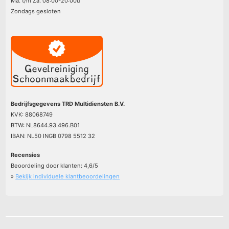
Ma. t/m Za. 08:00-20:00u
Zondags gesloten
Bedrijfsgegevens TRD Multidiensten B.V.
KVK: 88068749
BTW: NL8644.93.496.B01
IBAN: NL50 INGB 0798 5512 32
Recensies
Beoordeling door klanten:
4,6
/
5
»
Bekijk individuele klantbeoordelingen