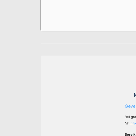
Gevel
Bel gr
M:
inf
Bereik