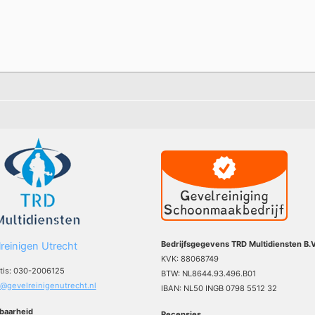
Bedrijfsgegevens TRD Multidiensten B.V
reinigen Utrecht
KVK: 88068749
atis: 030-2006125
BTW: NL8644.93.496.B01
o@gevelreinigenutrecht.nl
IBAN: NL50 INGB 0798 5512 32
baarheid
Recensies