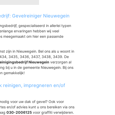
drijf: Gevelreiniger Nieuwegein
in
ingsbedrijf, gespecialiseerd in allerlei typen
renlange ervaringen hebben wij veel
aties meegemaakt om hier een passende
m
st zijn in Nieuwegein. Bel ons als u woont in
3434, 3435, 3436, 3437, 3438, 3439. De
einigingsbedrijf Nieuwegein
verzorgen al
ing bij u in de gemeente Nieuwegein. Bij ons
en gemakkelijk!
k reinigen, impregneren en/of
t nodig voor uw dak of gevel? Ook voor
ertes en/of advies kunt u ons bereiken via ons
daag
030-2006125
voor graffiti verwijderen.