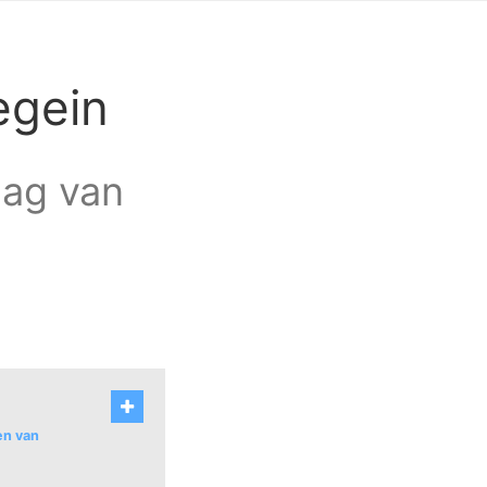
egein
raag van
en van