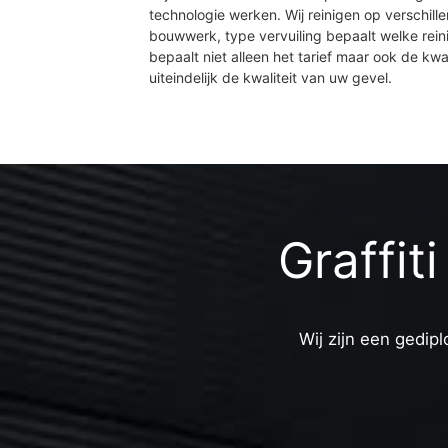
technologie werken. Wij reinigen op verschill
bouwwerk, type vervuiling bepaalt welke rein
bepaalt niet alleen het tarief maar ook de kwal
uiteindelijk de kwaliteit van uw gevel.
Graffit
Wij zijn een gedipl