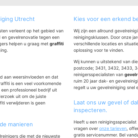
Het Klooster
Merwestein
Het Klooster
Merwestein
niging Utrecht
Kies voor een erkend be
Hoge Landen
Park Oudege
Hoge Landen
Park Oudegein
nsten verleent op het gebied van
Wij zijn een allround gevelreinig
Hoogzandveld
Plettenburg
 en gevelrenovatie tegen een
reinigingsklussen. Door onze ja
Hoogzandveld
Plettenburg
igers helpen u graag met
graffiti
verschillende locaties en situ
Huis de Geer
Stadscentru
ging.
oplossing voor te vinden.
Huis de Geer
Stadscentrum
Wij kunnen u uitstekend van dien
Jutphaas Wijkersloot
Vreeswijk
postcode; 3431, 3432, 3433, 
Jutphaas Wijkersloot
Vreeswijk
reinigersspecialisten van
gevelr
Laagraven
Zandveld
ld aan weersinvloeden en dat
ruim 20 jaar dak- en gevelreinig
Laagraven
Zandveld
affiti is een veel voorkomende
regelt u uw gevelreiniging snel 
Lekboulevard
Zuilenstein
 een professioneel bedrijf uit
Lekboulevard
Zuilenstein
erzoek uit om de juiste
Laat ons uw gevel of da
iti verwijderen is geen
inspecteren.
Heeft u een reinigingsspecialis
nde manieren
vragen over
onze tarieven
, off
gratis servicenummer. Bel van
lreinigers die met de nieuwste