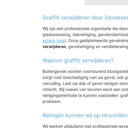
Batau Boord
Batau Noord
Graffiti verwijderen door Gevelrei
Batau Zuid
Batau Zuid
Wij zijn een professionele organisatie die die
Blokhoeve
glasbewassing, dakreiniging, gevelonderhoud
Blokhoeve
scherp tarief
. Onze gediplomeerde gevelrein
De Wiers
verwijderen
, gevelreiniging en ventilatiereini
De Wiers
Doorslag
Waarom graffiti verwijderen?
Doorslag
Fokkesteeg
Buitengevels worden voortdurend blootgeste
Fokkesteeg
zorgt voor beschadiging van uw gevel, ook gr
Galecop
vervuiling. Laat uw dak of gevel reinigen door
Galecop
Utrecht. Wij voeren van tevoren eerst een ond
reinigingsmethode te kunnen vaststellen: graff
probleem.
Reinigen kunnen wij op verschille
Wij werken uitsluitend met professionele geve