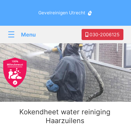
Gevelreinigen Utrecht
☰
Menu
030-2006125
Kokendheet water reiniging
Haarzuilens