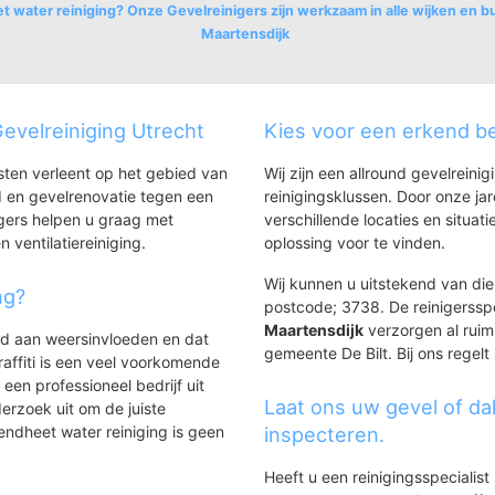
 water reiniging? Onze Gevelreinigers zijn werkzaam in alle wijken en b
Maartensdijk
evelreiniging Utrecht
Kies voor een erkend be
nsten verleent op het gebied van
Wij zijn een allround gevelreinig
 en gevelrenovatie tegen een
reinigingsklussen. Door onze ja
gers helpen u graag met
verschillende locaties en situ
n ventilatiereiniging.
oplossing voor te vinden.
Wij kunnen u uitstekend van dien
ng?
postcode; 3738. De reinigerssp
Maartensdijk
verzorgen al ruim 
ld aan weersinvloeden en dat
gemeente De Bilt. Bij ons regelt
affiti is een veel voorkomende
 een professioneel bedrijf uit
Laat ons uw gevel of da
erzoek uit om de juiste
endheet water reiniging is geen
inspecteren.
Heeft u een reinigingsspecialis