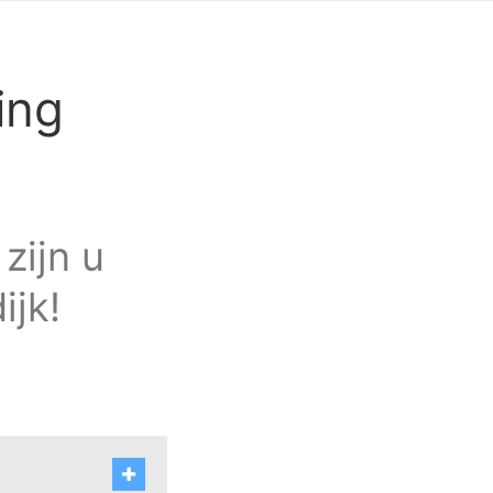
ing
zijn u
ijk!