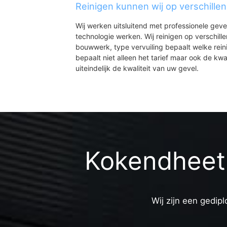
Reinigen kunnen wij op verschille
Wij werken uitsluitend met professionele geve
technologie werken. Wij reinigen op verschill
bouwwerk, type vervuiling bepaalt welke rein
bepaalt niet alleen het tarief maar ook de kwal
uiteindelijk de kwaliteit van uw gevel.
Kokendheet 
Wij zijn een gedipl