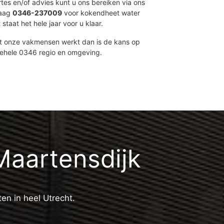
ertes en/of advies kunt u ons bereiken via ons
daag
0346-237009
voor kokendheet water
 staat het hele jaar voor u klaar.
et onze vakmensen werkt dan is de kans op
gehele 0346 regio en omgeving.
Maartensdijk
ten in heel Utrecht.