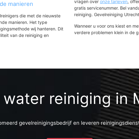
vragen over
onze tarieven
, off
nde manieren
gratis servicenummer. Bel van
reiniging. Gevelreiniging Utrecht
lreinigers die met de nieuwste
ende manieren. Het type
Wanneer u voor ons kiest en m
igingsmethode wij hanteren. Dit
verdere problemen klein in de 
iteit van de reiniging en
water reiniging in 
omeerd gevelreinigingsbedrijf en leveren reinigingsdiens