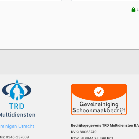
U
Bedrijfsgegevens TRD Multidiensten B.V
reinigen Utrecht
KVK: 88068749
atis: 0346-237009
BTW: NL8644.93.496.B01