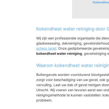
Kokendheet
Maartensdijk
Maartensdijk
Kokendheet water reiniging door G
Achterwetering
Nieuwe-Wetering
Wij zijn een professionele organisatie die die
glasbewassing, dakreiniging, gevelonderhoud
scherp tarief
. Onze gediplomeerde gevelreini
kokendheet water reiniging
, gevelreiniging e
Waarom kokendheet water reinigi
Buitengevels worden voortdurend blootgeste
zorgt voor beschadiging van uw gevel, ook gr
vervuiling. Laat uw dak of gevel reinigen door
Utrecht. Wij voeren van tevoren eerst een ond
reinigingsmethode te kunnen vaststellen: kok
probleem.